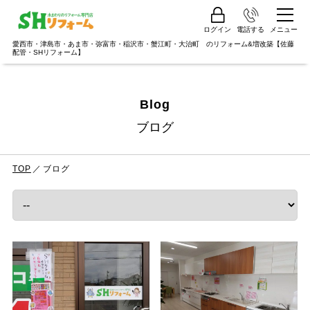
ログイン
電話する
メニュー
愛西市・津島市・あま市・弥富市・稲沢市・蟹江町・大治町 のリフォーム&増改築【佐藤
配管・SHリフォーム】
Blog
ブログ
TOP
ブログ