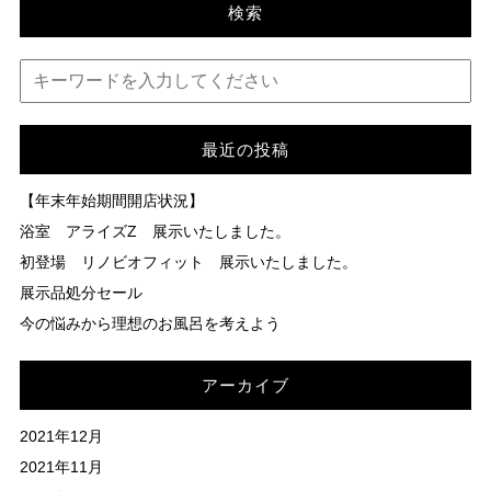
とかここまでやってこれました。本
検索
お待ちしております。 詳細は。 リ
くなりました、 是非見に来て下さ
当に地域の皆様のお陰と感謝致して
フォームプラン 内 展示品処分セ
い。
おります。 昨年の9月にあま市木田
ール をご覧ください。
にショールームを開設させて頂き、
あま市の皆様にも少しづつですが認
知して頂ける様になりました。 これ
からも地域の皆様に愛される様頑張
っていきますので、 今後共宜しくお
最近の投稿
願い申し上げます。 まだ木田のシ
ョールームにお越し頂いた事が無い
【年末年始期間開店状況】
お客様は是非一度遊びにお越し下さ
い。 決してしつこい営業は致しませ
浴室 アライズZ 展示いたしました。
んので、”見るだけ” でも大歓迎で
初登場 リノビオフィット 展示いたしました。
す。 外からは見づらいですが、中に
はキッチン9台・お風呂3台・トイレ
展示品処分セール
10台・洗面台4台と 都心のショール
今の悩みから理想のお風呂を考えよう
ームに負けない豊富な展示がござい
ます。 10時から19時まで開けてま
すので、お仕事帰りにちょっと寄っ
て頂く事も可能です。 勿論事前にお
アーカイブ
電話頂ければ、時間外でも対応させ
て頂きますよ。 尚、事前にご予約頂
2021年12月
くとクオカードのプレゼントもござ
いますので、 まだ先の話とお考えの
2021年11月
方も軽い気持ちでお越し下さい。 従