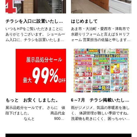
チラシを入口に設置いたしました。
はじめまして
いつもＨPをご覧いただきまことに
あま市・大治町・愛西市・津島市で
ありがとうございます。 ショールー
水廻りリフォームと言えばＳＨリフ
ム入口に、チラシを設置いたしまし
ォーム 営業担当の佐脇と申します。
た。 （文字が汚くてすみません。そ
初めてのブログ掲載です。皆様はじ
の代わり、当社キャラクター がお出
めまして。 今更ですが、ＳＨリフ
迎えしております。） 時間外やお急
ォームの”ＳＨ”は当社の会社名であ
ぎの方は、是非、お持ち帰り頂き、
る、 ”佐藤配管（さとうはいか
ご検討 頂ければ幸いです。 もちろ
ん）”をアルファベットでニックネー
ん、そのまま、ショールームをご覧
ム的に付けたものです。 名前の通
いただく こともできます、チラシの
り、本業は水道配管工事をさせて頂
商品を展示してありますので、 見
いております。 公共の工事もさせて
て、実際に触ってみてください。 コ
頂いておりまして、お店の有る愛西
ロナ予防対策として、こまめに除菌
市・あま市の他 大治町・津島市・弥
もっと お安く しました。
6～7月 チラシ掲載いたしました。
を行っております。 安心してご来場
富市・蟹江町・名古屋市・稲沢市・
ください。
一宮市など、 近隣のほとんどの市町
展示品処分セールです。 さらに 値
雨がジメジメ、気温の寒暖差を激し
村で水道工事の指定工事店の認可を
段下げました。 商品代金
く、 体調管理が難しい季節ですね。
頂いてます。 創業は昭和47年4月、
なんと 900円
洗濯物も乾きにくく、困っちゃいま
何と来年の4月で満50年になりま
～ 展示品の為各限定1台です。 工事
すね。 そんな時は、浴室乾燥！ ６
す。 本社の有る愛西市をはじめとし
代は別途かかります。 気になる方
月～7月の新しいチラシ掲載いたし
て地域の皆様の長年のご愛顧で、 何
は、ぜひ、ご連絡・ご来店下さい。
ます。 ショールームの展示品も新し