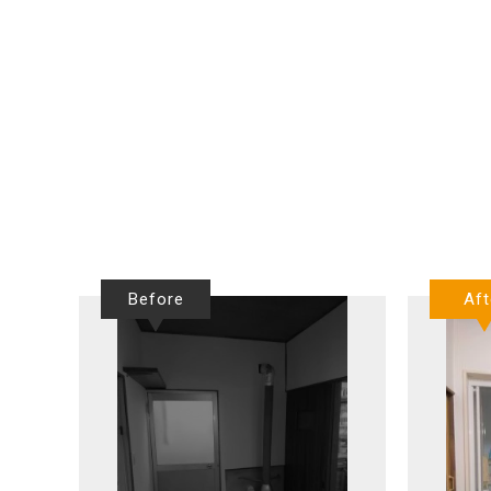
Before
Aft