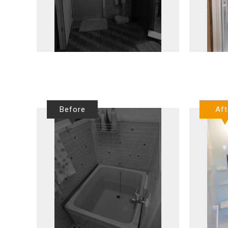
Before
Aft