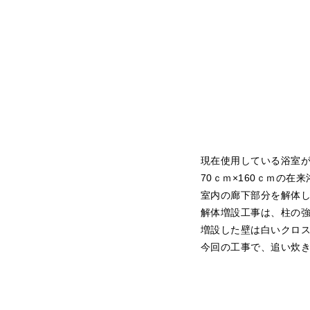
現在使用している浴室
70ｃｍ×160ｃｍの在
室内の廊下部分を解体
解体増設工事は、柱の
増設した壁は白いクロ
今回の工事で、追い炊