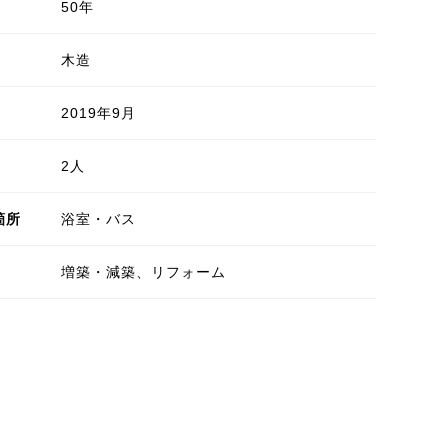
50年
木造
2019年9月
2人
箇所
浴室・バス
増築・減築、リフォーム